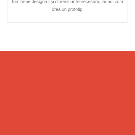
trimite-ne design-ul și dimensiunile necesare, iar noi vom
crea un prototip.