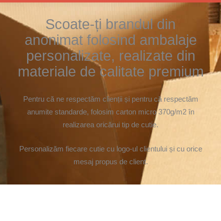
Scoate-ți brandul din
anonimat folosind ambalaje
personalizate, realizate din
materiale de calitate premium
Pentru că ne respectăm clienții și pentru că respectăm
anumite standarde, folosim carton micro 370g/m2 în
realizarea oricărui tip de cutie.
Personalizăm fiecare cutie cu logo-ul clientului și cu orice
mesaj propus de client.