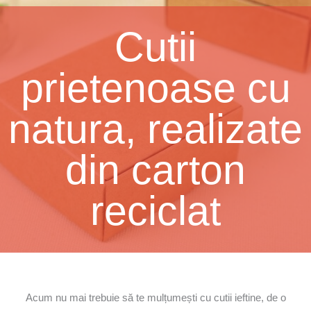
Cutii
prietenoase cu
natura, realizate
din carton
reciclat
Acum nu mai trebuie să te mulțumești cu cutii ieftine, de o