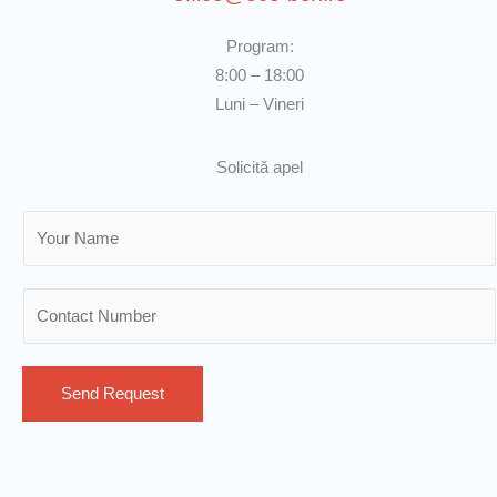
Program:
8:00 – 18:00
Luni – Vineri
Solicită apel
N
a
m
N
e
u
*
m
b
Send Request
e
r
s